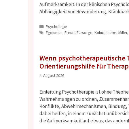
Aufmerksamkeit. In der klinischen Psycholog
Abhängigkeit von Bewunderung, Kränkbar
Kategorien
Psychologie
Schlagwörter
Egoismus
,
Freud
,
Fürsorge
,
Kohut
,
Liebe
,
Miller
Wenn psychotherapeutische T
Orientierungshilfe für Thera
4. August 2026
Einleitung Psychotherapie ist ohne Theori
Wahrnehmungen zu ordnen, Zusammenhänge 
Konflikte, Abwehrmechanismen, Bindung, 
dabei helfen, in einem zunächst unübersic
die Aufmerksamkeit auf etwas, das andern