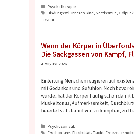
Kategorien
Psychotherapie
Schlagwörter
Bindungsstil
,
Inneres Kind
,
Narzissmus
,
Ödipusk
Trauma
Wenn der Körper in Überford
Die Sackgassen von Kampf, Fl
4. August 2026
Einleitung Menschen reagieren auf existe
mit Gedanken und Gefühlen. Noch bevor ein
wurde, hat der Körper häufig schon damit b
Muskeltonus, Aufmerksamkeit, Durchblutun
bereitet sich darauf vor, zu kämpfen, zu f
Kategorien
Psychosomatik
Schlagwörter
Erschöpfung
,
Flexibilität
,
Flucht
,
Freeze
,
Immobil