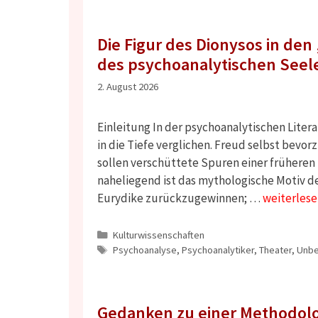
Die Figur des Dionysos in den
des psychoanalytischen Seel
2. August 2026
Einleitung In der psychoanalytischen Liter
in die Tiefe verglichen. Freud selbst bevo
sollen verschüttete Spuren einer früheren 
naheliegend ist das mythologische Motiv d
Eurydike zurückzugewinnen; …
weiterlese
Kategorien
Kulturwissenschaften
Schlagwörter
Psychoanalyse
,
Psychoanalytiker
,
Theater
,
Unbe
Gedanken zu einer Methodol