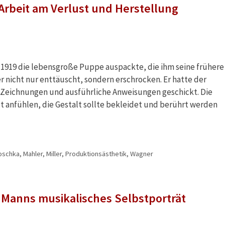
 Arbeit am Verlust und Herstellung
r 1919 die lebensgroße Puppe auspackte, die ihm seine frühere
r nicht nur enttäuscht, sondern erschrocken. Er hatte der
eichnungen und ausführliche Anweisungen geschickt. Die
t anfühlen, die Gestalt sollte bekleidet und berührt werden
oschka
,
Mahler
,
Miller
,
Produktionsästhetik
,
Wagner
 Manns musikalisches Selbstporträt