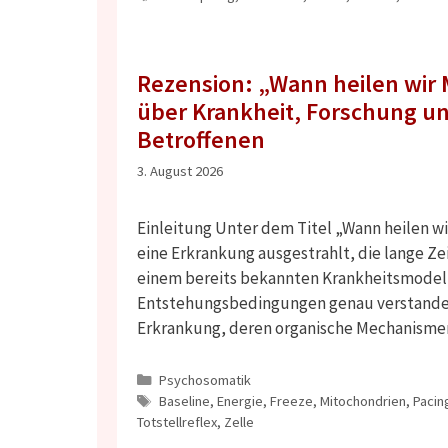
Rezension: „Wann heilen wir
über Krankheit, Forschung u
Betroffenen
3. August 2026
Einleitung Unter dem Titel „Wann heilen w
eine Erkrankung ausgestrahlt, die lange Ze
einem bereits bekannten Krankheitsmode
Entstehungsbedingungen genau verstanden 
Erkrankung, deren organische Mechanism
Kategorien
Psychosomatik
Schlagwörter
Baseline
,
Energie
,
Freeze
,
Mitochondrien
,
Pacin
Totstellreflex
,
Zelle