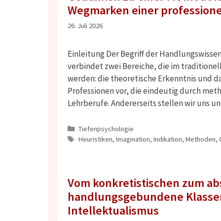
Wegmarken einer professione
26. Juli 2026
Einleitung Der Begriff der Handlungswissens
verbindet zwei Bereiche, die im traditione
werden: die theoretische Erkenntnis und d
Professionen vor, die eindeutig durch meth
Lehrberufe. Andererseits stellen wir uns u
Kategorien
Tiefenpsychologie
Schlagwörter
Heuristiken
,
Imagination
,
Indikation
,
Methoden
,
Vom konkretistischen zum ab
handlungsgebundene Klassen
Intellektualismus