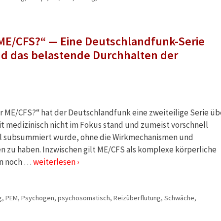
 ME/CFS?“ — Eine Deutschlandfunk-Serie
nd das belastende Durchhalten der
ir ME/CFS?“ hat der Deutschlandfunk eine zweiteilige Serie üb
it medizinisch nicht im Fokus stand und zumeist vorschnell
ll subsummiert wurde, ohne die Wirkmechanismen und
zu haben. Inzwischen gilt ME/CFS als komplexe körperliche
en noch …
weiterlesen ›
g
,
PEM
,
Psychogen
,
psychosomatisch
,
Reizüberflutung
,
Schwäche
,