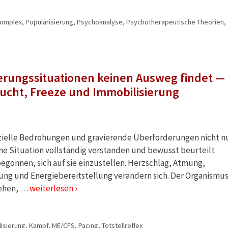
omplex
,
Popularisierung
,
Psychoanalyse
,
Psychotherapeutische Theorien
,
erungssituationen keinen Ausweg findet —
ucht, Freeze und Immobilisierung
nzielle Bedrohungen und gravierende Überforderungen nicht n
e Situation vollständig verstanden und bewusst beurteilt
egonnen, sich auf sie einzustellen. Herzschlag, Atmung,
g und Energiebereitstellung verändern sich. Der Organismu
liehen, …
weiterlesen ›
isierung
,
Kampf
,
ME/CFS
,
Pacing
,
Totstellreflex