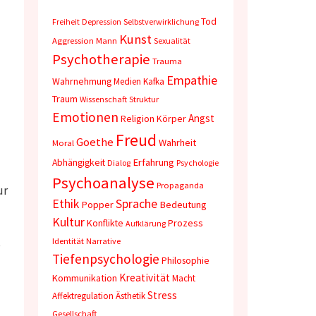
Tod
Freiheit
Depression
Selbstverwirklichung
Kunst
Aggression
Mann
Sexualität
Psychotherapie
Trauma
Empathie
Wahrnehmung
Medien
Kafka
Traum
Wissenschaft
Struktur
Emotionen
Angst
Religion
Körper
Freud
Goethe
Wahrheit
Moral
Abhängigkeit
Erfahrung
Dialog
Psychologie
Psychoanalyse
Propaganda
ur
Sprache
Ethik
Popper
Bedeutung
Kultur
Konflikte
Prozess
Aufklärung
s
Identität
Narrative
Tiefenpsychologie
Philosophie
Kreativität
Kommunikation
Macht
Stress
Affektregulation
Ästhetik
Gesellschaft