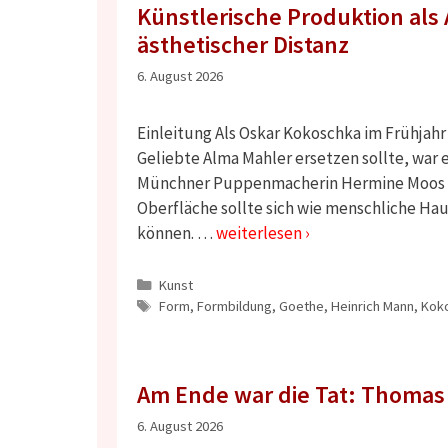
Künstlerische Produktion als
ästhetischer Distanz
6. August 2026
Einleitung Als Oskar Kokoschka im Frühjah
Geliebte Alma Mahler ersetzen sollte, war e
Münchner Puppenmacherin Hermine Moos Z
Oberfläche sollte sich wie menschliche Hau
können. …
weiterlesen ›
Kategorien
Kunst
Schlagwörter
Form
,
Formbildung
,
Goethe
,
Heinrich Mann
,
Kok
Am Ende war die Tat: Thomas
6. August 2026