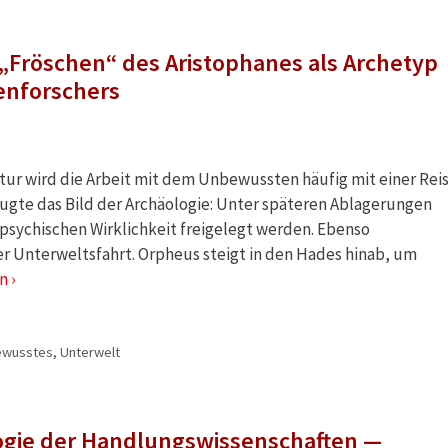
 „Fröschen“ des Aristophanes als Archetyp
enforschers
atur wird die Arbeit mit dem Unbewussten häufig mit einer Rei
rzugte das Bild der Archäologie: Unter späteren Ablagerungen
psychischen Wirklichkeit freigelegt werden. Ebenso
er Unterweltsfahrt. Orpheus steigt in den Hades hinab, um
n ›
wusstes
,
Unterwelt
ogie der Handlungswissenschaften —