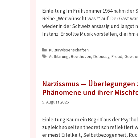
Einleitung Im Frühsommer 1954 nahm der 
Reihe „Wer wünscht was?“ auf. Der Gast wa
wieder in der Schweiz ansässig und längst n
Instanz. Er sollte Musik vorstellen, die ih
Kategorien
Kulturwissenschaften
Schlagwörter
Aufklärung
,
Beethoven
,
Debussy
,
Freud
,
Goeth
Narzissmus — Überlegungen z
Phänomene und ihrer Misch
5. August 2026
Einleitung Kaum ein Begriff aus der Psych
zugleich so selten theoretisch reflektiert 
er meist Eitelkeit, Selbstbezogenheit, Rüc