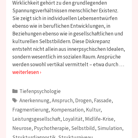
Wirklichkeit gehört zu den grundlegenden
Spannungsverhältnissen menschlicher Existenz.
Sie zeigt sich in individuellen Lebensentwürfen
ebenso wie in beruflichen Entwicklungen, in
Beziehungen ebenso wie in gesellschaftlichen und
kulturellen Selbstbildern. Diese Diskrepanz
entsteht nicht allein aus innerpsychischen Idealen,
sondern wesentlich im sozialen Raum. Ansprüche
werden sowohl vertikal vermittelt – etwa durch …
weiterlesen ›
Kategorien
Tiefenpsychologie
Schlagwörter
Anerkennung
,
Anspruch
,
Drogen
,
Fassade
,
Fragmentierung
,
Kompensation
,
Kultur
,
Leistungsgesellschaft
,
Loyalität
,
Midlife-Krise
,
Neurose
,
Psychotherapie
,
Selbstbild
,
Simulation
,
Strukturdiagnostik
,
Strukturniveau
,