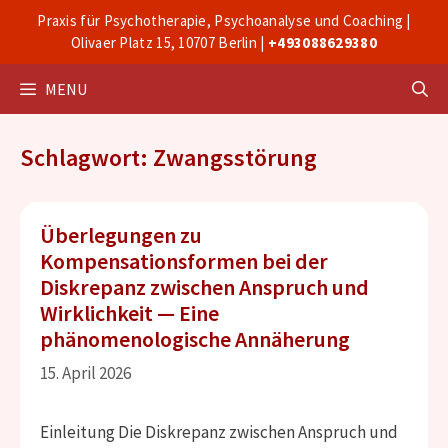
Zum
Praxis für Psychotherapie, Psychoanalyse und Coaching |
Inhalt
Olivaer Platz 15, 10707 Berlin |
+493088629380
springen
MENU
Schlagwort: Zwangsstörung
Überlegungen zu
Kompensationsformen bei der
Diskrepanz zwischen Anspruch und
Wirklichkeit — Eine
phänomenologische Annäherung
15. April 2026
Einleitung Die Diskrepanz zwischen Anspruch und