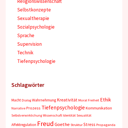
Religionswissenschaft
Selbstkonzepte
Sexualtherapie
Sozialpsychologie
Sprache
Supervision
Technik
Tiefenpsychologie
Schlagwörter
Ethik
Kreativität
Wahrnehmung
Macht
Dialog
Moral
Freiheit
Tiefenpsychologie
Prozess
Kommunikation
Narrative
Selbstverwirklichung
Wissenschaft
Identität
Sexualität
Freud
Goethe
Stress
Affektregulation
Struktur
Propaganda