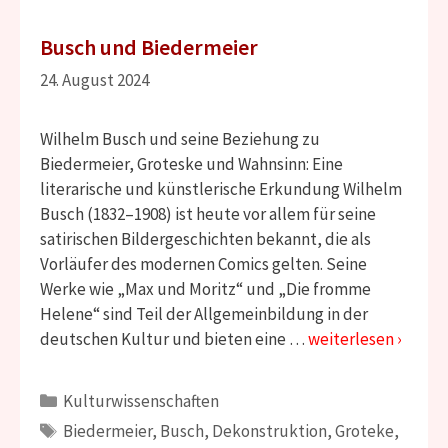
Busch und Biedermeier
24. August 2024
Wilhelm Busch und seine Beziehung zu
Biedermeier, Groteske und Wahnsinn: Eine
literarische und künstlerische Erkundung Wilhelm
Busch (1832–1908) ist heute vor allem für seine
satirischen Bildergeschichten bekannt, die als
Vorläufer des modernen Comics gelten. Seine
Werke wie „Max und Moritz“ und „Die fromme
Helene“ sind Teil der Allgemeinbildung in der
deutschen Kultur und bieten eine …
weiterlesen ›
Kategorien
Kulturwissenschaften
Schlagwörter
Biedermeier
,
Busch
,
Dekonstruktion
,
Groteke
,