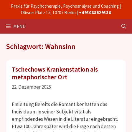
Zum
Praxis für Psychotherapie, Psychoanalyse und Coaching |
Inhalt
Olivaer Platz 15, 10707 Berlin |
+493088629380
springen
MENU
Schlagwort: Wahnsinn
Tschechows Krankenstation als
metaphorischer Ort
22. Dezember 2025
Einleitung Bereits die Romantiker hatten das
Individuum in seiner Subjektivität als
empfindendes Wesen in die Literatur eingebracht.
Etwa 100 Jahre später wird die Frage nach dessen