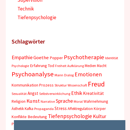
Supervision
Technik
Tiefenpsychologie
Schlagwörter
Psychotherapie
Empathie
Goethe
Popper
Identität
Erfahrung
Tod
Medien
Macht
Psychologie
Freiheit
Aufklärung
Psychoanalyse
Emotionen
Mann
Dialog
Freud
Kommunikation
Prozess
Struktur
Wissenschaft
Ethik
Angst
Kreativität
Sexualität
Selbstverwirklichung
Kunst
Sprache
Religion
Wahrnehmung
Narrative
Moral
Stress
Körper
Ästhetik
Kafka
Affektregulation
Propaganda
Tiefenpsychologie
Kultur
Konflikte
Bedeutung
Philosophie
Abhängigkeit
Wahrheit
Traum
Depression
Trauma