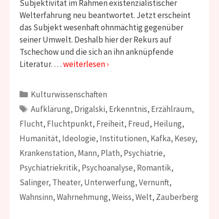
Subjektivität im Rahmen existenzialistischer
Welterfahrung neu beantwortet. Jetzt erscheint
das Subjekt wesenhaft ohnmächtig gegenüber
seiner Umwelt. Deshalb hier der Rekurs auf
Tschechow und die sich an ihn anknüpfende
Literatur. …
weiterlesen ›
Kategorien
Kulturwissenschaften
Schlagwörter
Aufklärung
,
Drigalski
,
Erkenntnis
,
Erzählraum
,
Flucht
,
Fluchtpunkt
,
Freiheit
,
Freud
,
Heilung
,
Humanität
,
Ideologie
,
Institutionen
,
Kafka
,
Kesey
,
Krankenstation
,
Mann
,
Plath
,
Psychiatrie
,
Psychiatriekritik
,
Psychoanalyse
,
Romantik
,
Salinger
,
Theater
,
Unterwerfung
,
Vernunft
,
Wahnsinn
,
Wahrnehmung
,
Weiss
,
Welt
,
Zauberberg