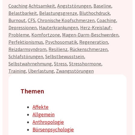
Kategorien
Schlagwörter
Coaching
Achtsamkeit
,
Angststörungen
,
Baseline
,
Belastbarkeit
,
Belastungsgrenze
,
Bluthochdruck
,
Burnout
,
CFS
,
Chronische Kopfschmerzen
,
Coaching
,
Depressionen
,
Hauterkrankungen
,
Herz-Kreislauf-
Probleme
,
Komfortzone
,
Magen-Darm-Beschwerden
,
Perfektionismus
,
Psychosomatik
,
Regeneration
,
Reizdarmsyndrom
,
Resilienz
,
Rückenschmerzen
,
Schlafstörungen
,
Selbstbewusstsein
,
Selbstwahrnehmung
,
Stress
,
Stresshormone
,
Training
,
Überlastung
,
Zwangsstörungen
Themen
Affekte
Allgemein
Anthropologie
Börsenpsychologie