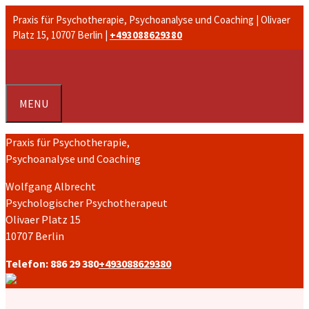
Zum
Praxis für Psychotherapie, Psychoanalyse und Coaching | Olivaer
Inhalt
Platz 15, 10707 Berlin |
+493088629380
springen
MENU
Praxis für Psychotherapie,
Psychoanalyse und Coaching
Wolfgang Albrecht
Psychologischer Psychotherapeut
Olivaer Platz 15
10707 Berlin
Telefon: 886 29 380
+493088629380