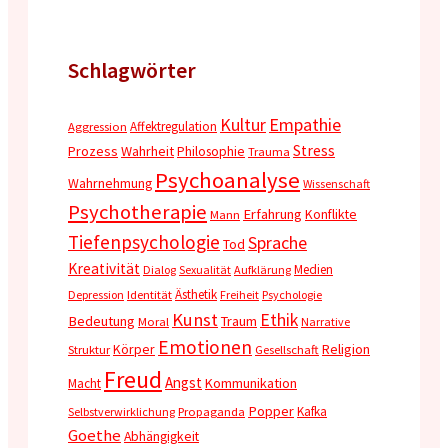
Schlagwörter
Kultur
Empathie
Affektregulation
Aggression
Stress
Prozess
Wahrheit
Philosophie
Trauma
Psychoanalyse
Wahrnehmung
Wissenschaft
Psychotherapie
Erfahrung
Konflikte
Mann
Tiefenpsychologie
Sprache
Tod
Kreativität
Medien
Dialog
Sexualität
Aufklärung
Ästhetik
Depression
Identität
Freiheit
Psychologie
Kunst
Ethik
Bedeutung
Traum
Moral
Narrative
Emotionen
Körper
Religion
Struktur
Gesellschaft
Freud
Angst
Kommunikation
Macht
Popper
Kafka
Selbstverwirklichung
Propaganda
Goethe
Abhängigkeit