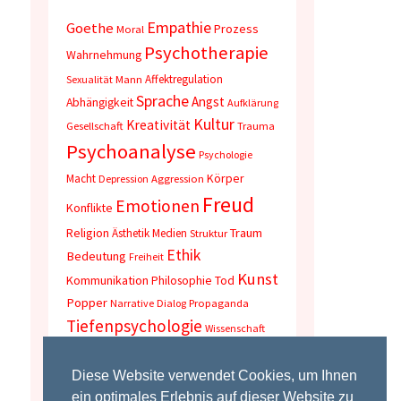
Empathie
Goethe
Prozess
Moral
Psychotherapie
Wahrnehmung
Affektregulation
Sexualität
Mann
Sprache
Angst
Abhängigkeit
Aufklärung
Kultur
Kreativität
Gesellschaft
Trauma
Psychoanalyse
Psychologie
Körper
Macht
Depression
Aggression
Freud
Emotionen
Konflikte
Religion
Traum
Ästhetik
Medien
Struktur
Ethik
Bedeutung
Freiheit
Kunst
Kommunikation
Philosophie
Tod
Popper
Narrative
Dialog
Propaganda
Tiefenpsychologie
Wissenschaft
Stress
Wahrheit
Erfahrung
Kafka
Selbstverwirklichung
Identität
Diese Website verwendet Cookies, um Ihnen
ein optimales Erlebnis auf dieser Website zu