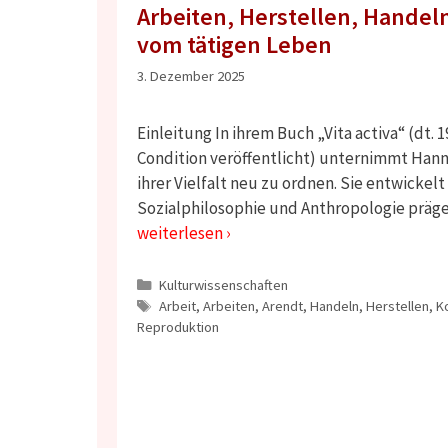
Arbeiten, Herstellen, Handel
vom tätigen Leben
3. Dezember 2025
Einleitung In ihrem Buch „Vita activa“ (dt
Condition veröffentlicht) unternimmt Hanna
ihrer Vielfalt neu zu ordnen. Sie entwickelt
Sozialphilosophie und Anthropologie prägen
weiterlesen ›
Kategorien
Kulturwissenschaften
Schlagwörter
Arbeit
,
Arbeiten
,
Arendt
,
Handeln
,
Herstellen
,
K
Reproduktion