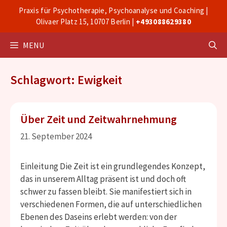
Zum
Praxis für Psychotherapie, Psychoanalyse und Coaching |
Inhalt
Olivaer Platz 15, 10707 Berlin |
+493088629380
springen
MENU
Schlagwort: Ewigkeit
Über Zeit und Zeitwahrnehmung
21. September 2024
Einleitung Die Zeit ist ein grundlegendes Konzept,
das in unserem Alltag präsent ist und doch oft
schwer zu fassen bleibt. Sie manifestiert sich in
verschiedenen Formen, die auf unterschiedlichen
Ebenen des Daseins erlebt werden: von der