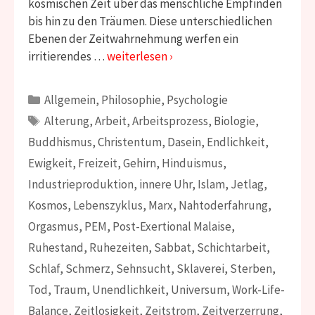
kosmischen Zeit über das menschliche Empfinden
bis hin zu den Träumen. Diese unterschiedlichen
Ebenen der Zeitwahrnehmung werfen ein
irritierendes …
weiterlesen ›
Kategorien
Allgemein
,
Philosophie
,
Psychologie
Schlagwörter
Alterung
,
Arbeit
,
Arbeitsprozess
,
Biologie
,
Buddhismus
,
Christentum
,
Dasein
,
Endlichkeit
,
Ewigkeit
,
Freizeit
,
Gehirn
,
Hinduismus
,
Industrieproduktion
,
innere Uhr
,
Islam
,
Jetlag
,
Kosmos
,
Lebenszyklus
,
Marx
,
Nahtoderfahrung
,
Orgasmus
,
PEM
,
Post-Exertional Malaise
,
Ruhestand
,
Ruhezeiten
,
Sabbat
,
Schichtarbeit
,
Schlaf
,
Schmerz
,
Sehnsucht
,
Sklaverei
,
Sterben
,
Tod
,
Traum
,
Unendlichkeit
,
Universum
,
Work-Life-
Balance
,
Zeitlosigkeit
,
Zeitstrom
,
Zeitverzerrung
,