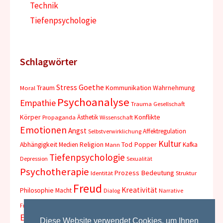
Technik
Tiefenpsychologie
Schlagwörter
Goethe
Stress
Traum
Kommunikation
Wahrnehmung
Moral
Psychoanalyse
Empathie
Trauma
Gesellschaft
Körper
Konflikte
Ästhetik
Propaganda
Wissenschaft
Emotionen
Angst
Affektregulation
Selbstverwirklichung
Kultur
Abhängigkeit
Religion
Tod
Popper
Medien
Kafka
Mann
Tiefenpsychologie
Depression
Sexualität
Psychotherapie
Prozess
Bedeutung
Identität
Struktur
Freud
Kreativität
Philosophie
Macht
Dialog
Narrative
Kunst
Erfahrung
Wahrheit
Freiheit
Aggression
Psychologie
Sprache
Ethik
Aufklärung
Diese Website verwendet Cookies, um Ihnen