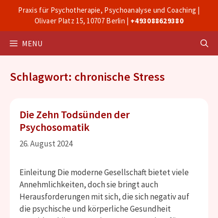
Zum
Praxis für Psychotherapie, Psychoanalyse und Coaching |
Inhalt
Olivaer Platz 15, 10707 Berlin |
+493088629380
springen
MENU
Schlagwort: chronische Stress
Die Zehn Todsünden der
Psychosomatik
26. August 2024
Einleitung Die moderne Gesellschaft bietet viele
Annehmlichkeiten, doch sie bringt auch
Herausforderungen mit sich, die sich negativ auf
die psychische und körperliche Gesundheit