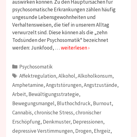
auswirken können. Zu den Hauptursachen für
psychosomatische Erkrankungen zählen häufig
ungesunde Lebensgewohnheiten und
Verhaltensweisen, die tief in unserem Alltag
verwurzelt sind. Diese können als die „zehn
Todsünden der Psychosomatik“ bezeichnet
werden: Junkfood, …
weiterlesen ›
Kategorien
Psychosomatik
Schlagwörter
Affektregulation
,
Alkohol
,
Alkoholkonsum
,
Amphetamine
,
Angststörungen
,
Angstzustände
,
Arbeit
,
Bewältigungsstrategie
,
Bewegungsmangel
,
Bluthochdruck
,
Burnout
,
Cannabis
,
chronische Stress
,
chronischer
Erschöpfung
,
Denkmuster
,
Depressionen
,
depressive Verstimmungen
,
Drogen
,
Ehrgeiz
,