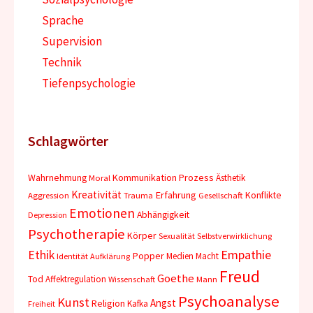
Sprache
Supervision
Technik
Tiefenpsychologie
Schlagwörter
Wahrnehmung
Kommunikation
Prozess
Ästhetik
Moral
Kreativität
Erfahrung
Konflikte
Aggression
Trauma
Gesellschaft
Emotionen
Abhängigkeit
Depression
Psychotherapie
Körper
Sexualität
Selbstverwirklichung
Empathie
Ethik
Popper
Medien
Macht
Identität
Aufklärung
Freud
Goethe
Tod
Affektregulation
Wissenschaft
Mann
Psychoanalyse
Kunst
Angst
Religion
Kafka
Freiheit